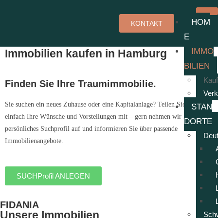
HOM
KONTAKT
E
IMMO
Immobilien kaufen in Hamburg
BILIEN
Kau
Finden Sie Ihre
Traumimmobilie.
Verk
Sie suchen ein neues Zuhause oder eine Kapitalanlage? Teilen Sie uns
STAN
einfach Ihre Wünsche und Vorstellungen mit – gern nehmen wir Ihr
DORTE
persönliches Suchprofil auf und informieren Sie über passende
Deu
Immobilienangebote.
SUCHProfil ANLEGEN
FIDANIA
Unsere Immobilien
Sch