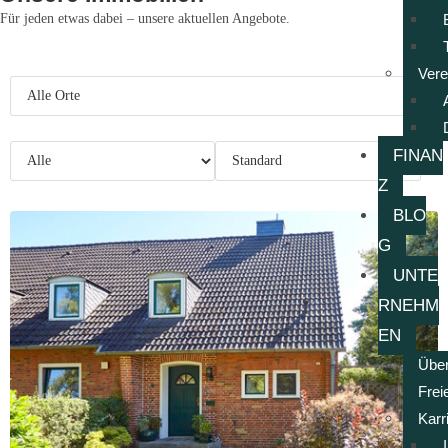
Für jeden etwas dabei – unsere aktuellen Angebote.
Ort auswählen:
Vere
Immobilie:
Sortierung:
FINAN
Z
BLO
G
UNTE
RNEHM
EN
Übe
Frei
Karr