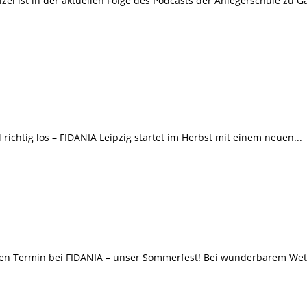
 ist in der aktuellen Folge des Podcasts der Anlegerschule zu Gas
richtig los – FIDANIA Leipzig startet im Herbst mit einem neuen...
n Termin bei FIDANIA – unser Sommerfest! Bei wunderbarem Wett