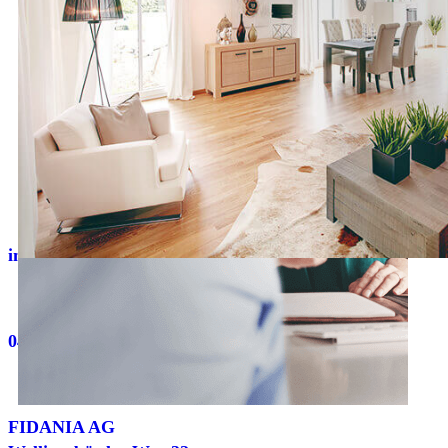
info@fidania.de
040 334 671 0
FIDANIA AG