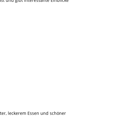
t und gibt interessante Einblicke
er, leckerem Essen und schöner