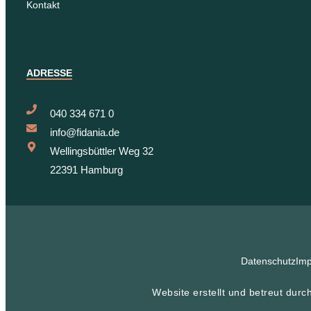
Kontakt
ADRESSE
040 334 671 0
info@fidania.de
Wellingsbüttler Weg 32
22391 Hamburg
Datenschutz
Im
Website erstellt und betreut durc