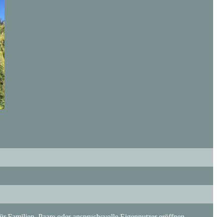
de Grundlage für individuelle Modernisierungskonzepte. Die im Jahr 19
ür Familien, Paare oder anspruchsvolle Eigennutzer eröffnen.