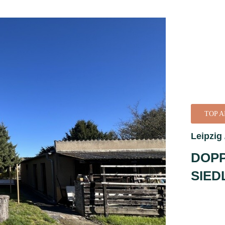
TOP 
Leipzig 
DOPP
SIED