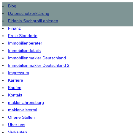
Blog
Datenschutzerklärung
Fidania Suchprofil anlegen
Finanz
Freie Standorte
Immobilienberater
Immobiliendetails
Immobilienmakler Deutschland
Immobilienmakler Deutschland 2
Impressum
Karriere
Kaufen
Kontakt
makler-ahrensburg
makler-alstertal
Offene Stellen
Über uns
Verkaufen