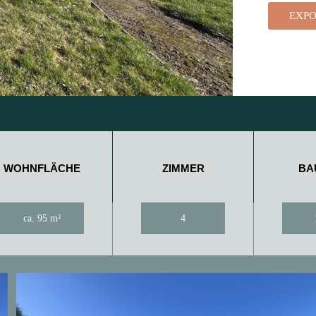
EXPO
WOHNFLÄCHE
ZIMMER
BA
ca. 95 m²
4