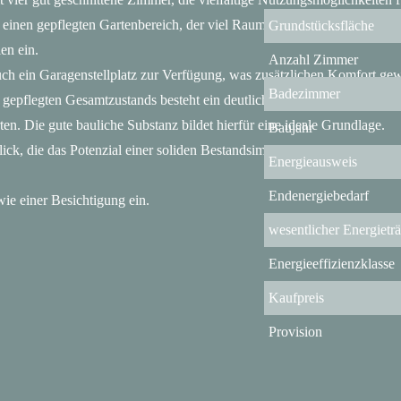
nen gepflegten Gartenbereich, der viel Raum für Erholung, Freizeitgest
Grundstücksfläche
en ein.
Anzahl Zimmer
uch ein Garagenstellplatz zur Verfügung, was zusätzlichen Komfort gewä
Badezimmer
gepflegten Gesamtzustands besteht ein deutlicher Modernisierungsbedar
n. Die gute bauliche Substanz bildet hierfür eine ideale Grundlage.
Baujahr
blick, die das Potenzial einer soliden Bestandsimmobilie erkennen und 
Energieausweis
Endenergiebedarf
ie einer Besichtigung ein.
wesentlicher Energietr
Energieeffizienzklasse
Kaufpreis
Provision