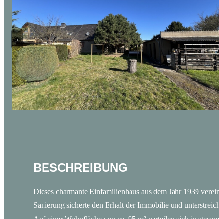
‹
BESCHREIBUNG
Dieses charmante Einfamilienhaus aus dem Jahr 1939 vereint
Sanierung sicherte den Erhalt der Immobilie und unterstreic
Auf einer Wohnfläche von ca. 95 m² verteilen sich insgesamt