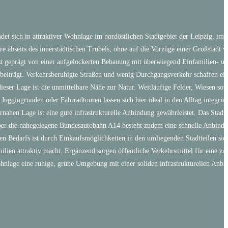
det sich in attraktiver Wohnlage im nordöstlichen Stadtgebiet der Leipzig, im r
abseits des innerstädtischen Trubels, ohne auf die Vorzüge einer Großstadt v
t geprägt von einer aufgelockerten Bebauung mit überwiegend Einfamilien- un
beiträgt. Verkehrsberuhigte Straßen und wenig Durchgangsverkehr schaffen ein
eser Lage ist die unmittelbare Nähe zur Natur. Weitläufige Felder, Wiesen sow
 Joggingrunden oder Fahrradtouren lassen sich hier ideal in den Alltag integri
rnahen Lage ist eine gute infrastrukturelle Anbindung gewährleistet. Das Stadt
er die nahegelegene Bundesautobahn A14 besteht zudem eine schnelle Anbindun
en Bedarfs ist durch Einkaufsmöglichkeiten in den umliegenden Stadtteilen sich
ilien attraktiv macht. Ergänzend sorgen öffentliche Verkehrsmittel für eine zu
hnlage eine ruhige, grüne Umgebung mit einer soliden infrastrukturellen Anbi