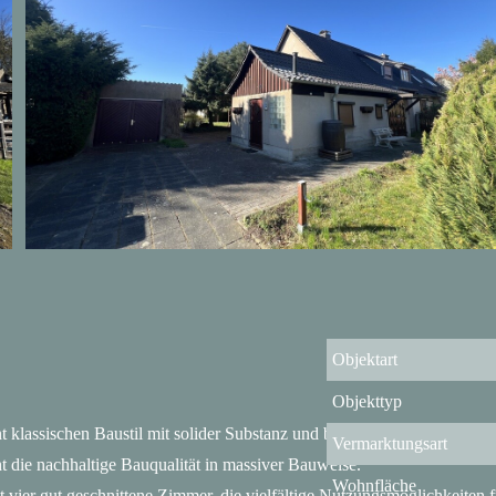
Objektart
Objekttyp
 klassischen Baustil mit solider Substanz und bietet eine hervorragen
Vermarktungsart
ht die nachhaltige Bauqualität in massiver Bauweise.
Wohnfläche
 vier gut geschnittene Zimmer, die vielfältige Nutzungsmöglichkeiten f