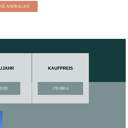
SÉ ANFRAGEN
UJAHR
KAUFPREIS
1939
270.000 €